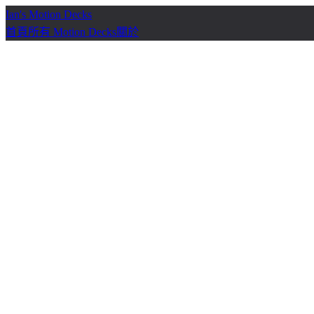
Ian's Motion Decks
首頁
所有 Motion Decks
關於