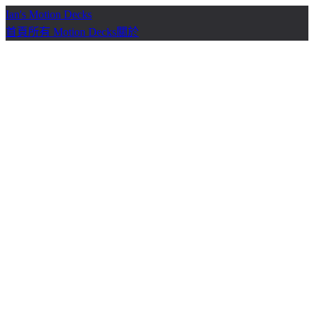
Ian's Motion Decks
首頁
所有 Motion Decks
關於